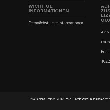
WICHTIGE
AD
INFORMATIONEN
ZU
LI
QU
Demnächst neue Informationen
Akin
Ultra
Eras
4022
Ultra Personal Trainer - Akin Özden -
Enfold WordPress Theme by K