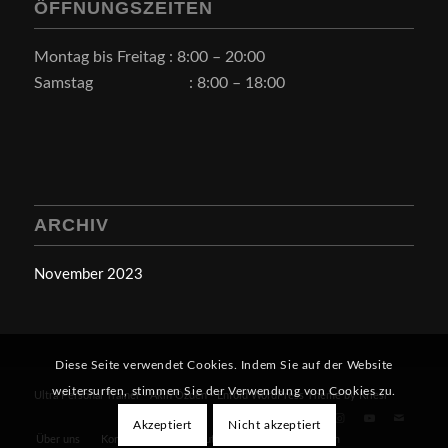
ÖFFNUNGSZEITEN
Montag bis Freitag : 8:00 – 20:00
Samstag : 8:00 – 18:00
ARCHIV
November 2023
Diese Seite verwendet Cookies. Indem Sie auf der Website
weitersurfen, stimmen Sie der Verwendung von Cookies zu.
Ultra Personal Trainer - Akin Özden -
Enfold WordPress Theme by Kriesi
Akzeptiert
Nicht akzeptiert
Über uns
Kontakt
Datenschutzerklärung
Impressum