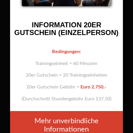
INFORMATION 20ER
GUTSCHEIN (EINZELPERSON)
Bedingungen:
Trainingseinheit = 60 Minuten
20er Gutschein = 20 Trainingseinheiten
20er Gutschein Gebühr =
Euro 2.750,-
(Durchschnitt Stundengebühr Euro 137,50)
Mehr unverbindliche
Informationen