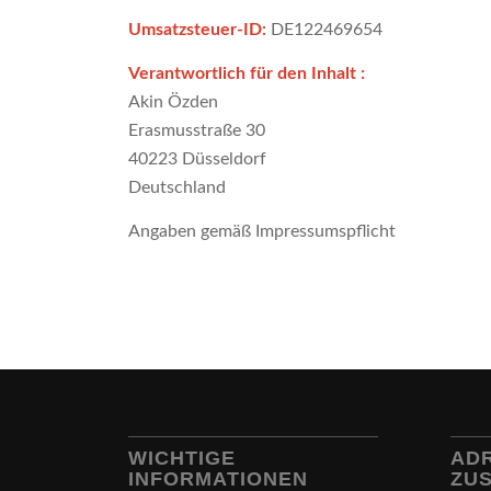
Umsatzsteuer-ID:
DE122469654
Verantwortlich für den Inhalt :
Akin Özden
Erasmusstraße 30
40223 Düsseldorf
Deutschland
Angaben gemäß Impressumspflicht
WICHTIGE
AD
INFORMATIONEN
ZU